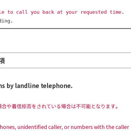
le to call you back at your requested time. 
ding.
項
s by landline telephone.
場合や着信拒否をされている場合は不可能となります
。
ones, unidentified caller, or numbers with the caller