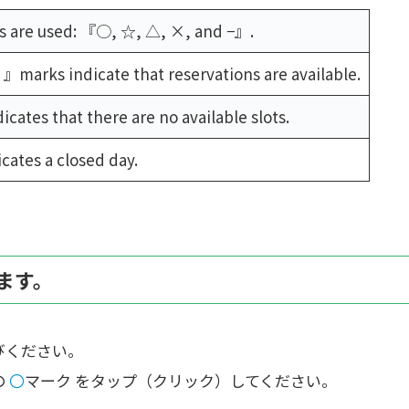
s are used: 『○, ☆, △, ×, and −』.
△
』marks indicate that reservations are available.
cates that there are no available slots.
cates a closed day.
ます。
びください。
の
〇
マーク をタップ（クリック）してください。