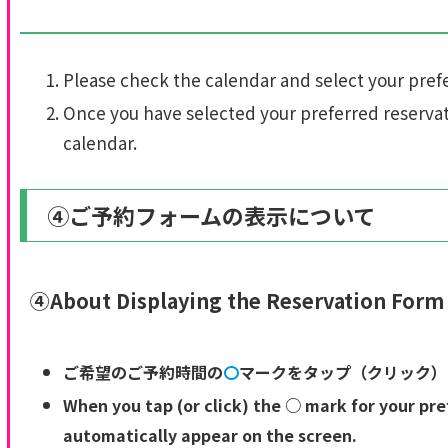
Please check the calendar and select your pref
Once you have selected your preferred reservat
calendar.
④ご予約フォームの表示について
④About Displaying the Reservation Form
ご希望のご予約時間の
〇
マークをタップ（
クリック
）
When you tap (or click) the ○ mark
for your pre
automatically appear on the screen.